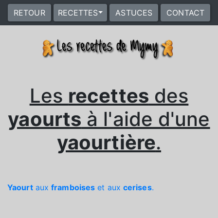
RETOUR
RECETTES
ASTUCES
CONTACT
Les
recettes
des
yaourts
à l'aide d'une
yaourtière
.
Yaourt
aux
framboises
et aux
cerises
.