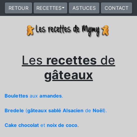
RETOUR
RECETTES
ASTUCES
CONTACT
Les
recettes
de
gâteaux
Boulettes
aux
amandes
.
Bredele
(
gâteaux
sablé
Alsacien
de
Noël
).
Cake chocolat
et
noix de coco
.