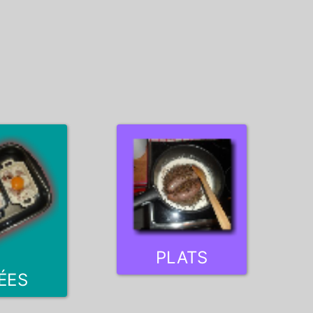
PLATS
ÉES