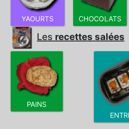
YAOURTS
CHOCOLATS
Les
recettes
salées
PAINS
ENTR